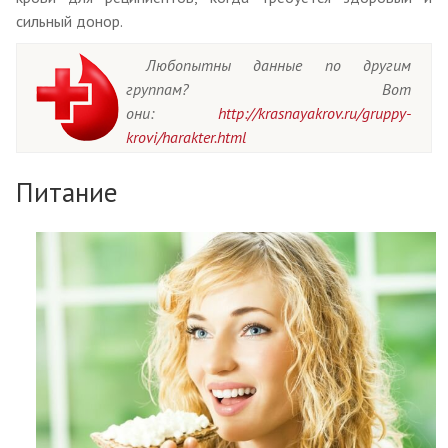
сильный донор.
Любопытны данные по другим
группам? Вот
они:
http://krasnayakrov.ru/gruppy-
krovi/harakter.html
Питание